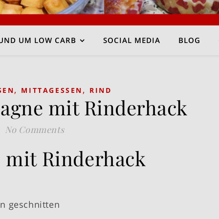
UND UM LOW CARB
SOCIAL MEDIA
BLOG
,
,
SEN
MITTAGESSEN
RIND
agne mit Rinderhack
No Comments
 mit Rinderhack
en geschnitten