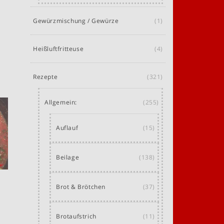
Gewürzmischung / Gewürze
(1)
Heißluftfritteuse
(4)
Rezepte
(321)
Allgemein:
(255)
Auflauf
(15)
Beilage
(138)
Brot & Brötchen
(37)
Brotaufstrich
(11)