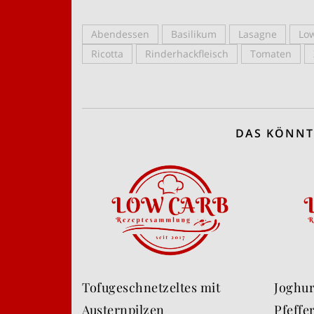
Abendessen
Basilikum
Lasagne
Lo
Ricotta
Rinderhackfleisch
Tomaten
DAS KÖNNT
Tofugeschnetzeltes mit
Joghur
Austernpilzen
Pfeffe