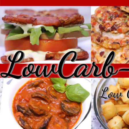
LowCarb-
Low C