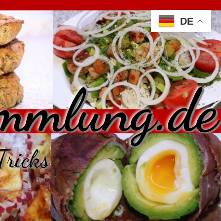
DE
mmlung.de
Tricks