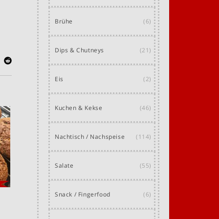
Brühe
(6)
Dips & Chutneys
(21)
Eis
(2)
Kuchen & Kekse
(46)
Nachtisch / Nachspeise
(114)
Salate
(55)
Snack / Fingerfood
(6)