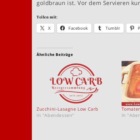
goldbraun ist. Vor dem Servieren kur
Teilen mit:
X
Facebook
Tumblr
P
Ähnliche Beiträge
Zucchini-Lasagne Low Carb
Tomaten
In "Abendessen"
In "Abe