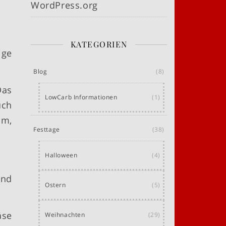
WordPress.org
KATEGORIEN
ige
Blog
(8)
Das
LowCarb Informationen
(1)
uch
um,
Festtage
(38)
Halloween
(4)
und
Ostern
(5)
äse
Weihnachten
(29)