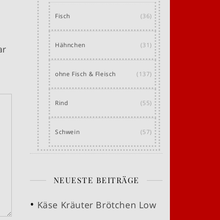
Fisch
(36)
Hähnchen
(31)
ar
ohne Fisch & Fleisch
(137)
Rind
(55)
Schwein
(57)
NEUESTE BEITRÄGE
Käse Kräuter Brötchen Low