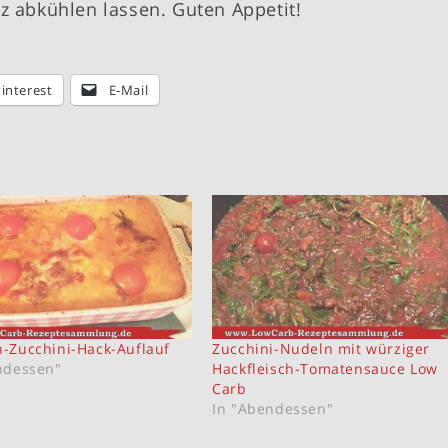
z abkühlen lassen. Guten Appetit!
interest
E-Mail
-Zucchini-Hack-Auflauf
Zucchini-Nudeln mit würziger
ndessen"
Hackfleisch-Tomatensauce Low
Carb
In "Abendessen"