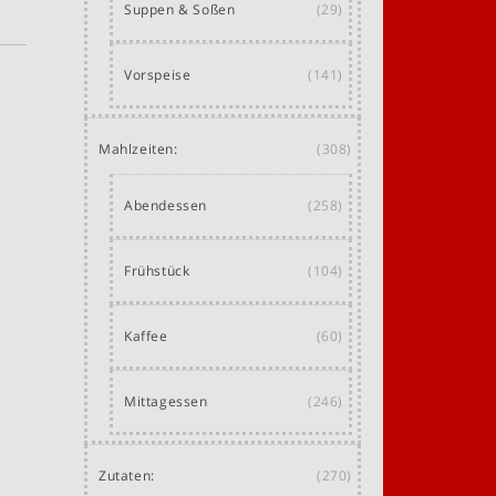
Suppen & Soßen
(29)
Vorspeise
(141)
Mahlzeiten:
(308)
Abendessen
(258)
Frühstück
(104)
Kaffee
(60)
Mittagessen
(246)
Zutaten:
(270)