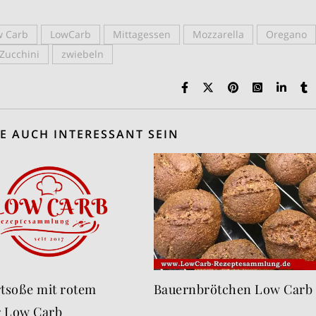
w Carb
LowCarb
Mittagessen
Mozzarella
Oregano
Zucchini
zwiebeln
E AUCH INTERESSANT SEIN
tsoße mit rotem
Bauernbrötchen Low Carb
r Low Carb