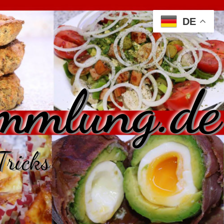
DE
mmlung.de
Tricks