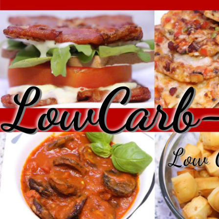
LowCarb-
Low C