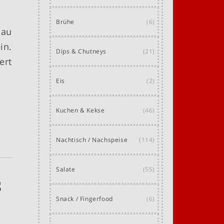
Brühe
(6)
nau
in.
Dips & Chutneys
(21)
ert
Eis
(2)
Kuchen & Kekse
(46)
Nachtisch / Nachspeise
(114)
Salate
(55)
s
Snack / Fingerfood
(6)