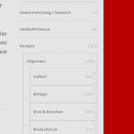
w
Gewürzmischung / Gewürze
(1)
Heißluftfritteuse
(4)
er
ami
Rezepte
(321)
wie
Allgemein:
(255)
Auflauf
(15)
Beilage
(138)
Brot & Brötchen
(37)
t
Brotaufstrich
(11)