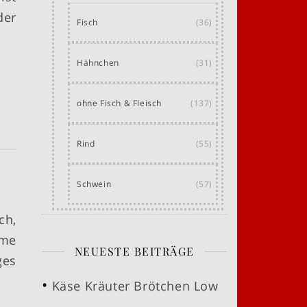
der
Fisch
(36)
Hähnchen
(31)
ohne Fisch & Fleisch
(137)
Rind
(55)
Schwein
(57)
ch,
rme
NEUESTE BEITRÄGE
ges
Käse Kräuter Brötchen Low