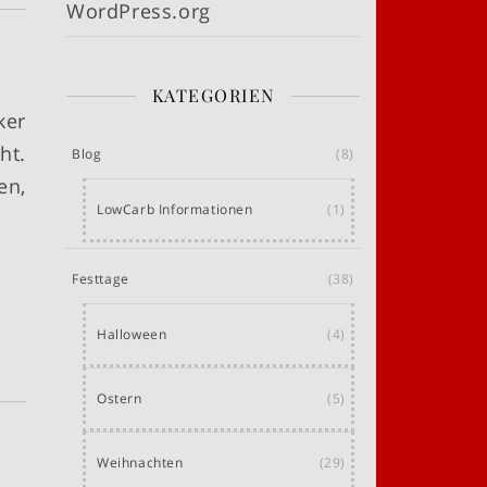
WordPress.org
KATEGORIEN
ker
ht.
Blog
(8)
en,
LowCarb Informationen
(1)
Festtage
(38)
Halloween
(4)
Ostern
(5)
Weihnachten
(29)