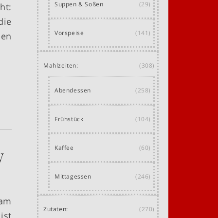
Suppen & Soßen
(29)
ht:
die
Vorspeise
(141)
hen
Mahlzeiten:
(308)
Abendessen
(258)
Frühstück
(104)
w
Kaffee
(60)
Mittagessen
(246)
 am
Zutaten:
(270)
ist