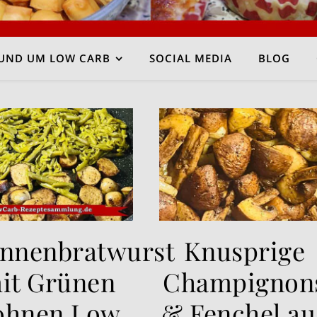
UND UM LOW CARB
SOCIAL MEDIA
BLOG
annenbratwurst
Knusprige
it Grünen
Champignon
ohnen Low
& Fenchel au