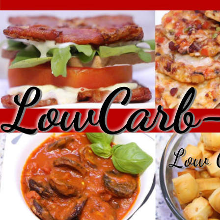
LowCarb-
Low C