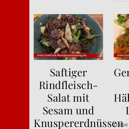
Saftiger
Ge
Rindfleisch-
Salat mit
Hä
Sesam und
Knuspererdnüssen
Die