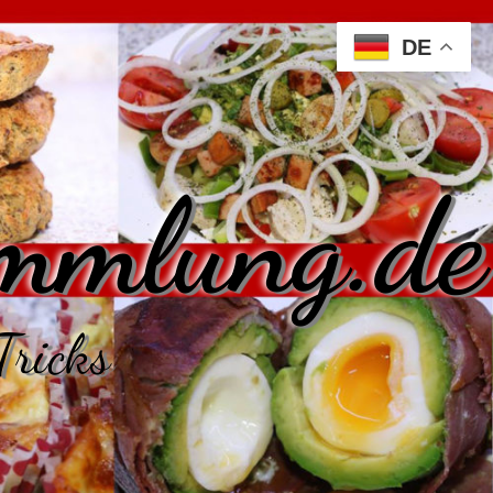
DE
mmlung.de
Tricks