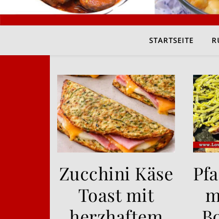
STARTSEITE
R
Zucchini Käse
Pf
Toast mit
m
herzhaftem
B