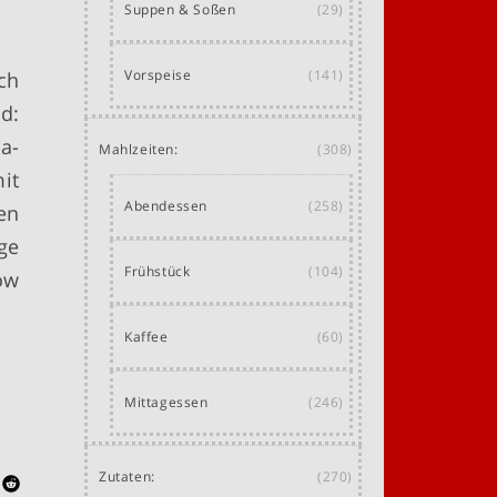
Suppen & Soßen
(29)
Vorspeise
(141)
ch
d:
a-
Mahlzeiten:
(308)
it
Abendessen
(258)
en
ge
Frühstück
(104)
ow
Kaffee
(60)
Mittagessen
(246)
Zutaten:
(270)