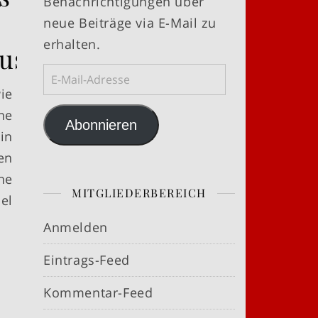
Benachrichtigungen über
neue Beiträge via E-Mail zu
erhalten.
euse
E-Mail-Adresse
ie
ne
Abonnieren
in
en
he
MITGLIEDERBEREICH
el
Anmelden
Eintrags-Feed
Kommentar-Feed