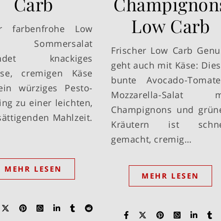
Carb
Champignon
Low Carb
er farbenfrohe Low
b Sommersalat
Frischer Low Carb Genu
indet knackiges
geht auch mit Käse: Dies
se, cremigen Käse
bunte Avocado-Tomate
in würziges Pesto-
Mozzarella-Salat m
ing zu einer leichten,
Champignons und grün
sättigenden Mahlzeit.
Kräutern ist schne
gemacht, cremig…
MEHR LESEN
MEHR LESEN