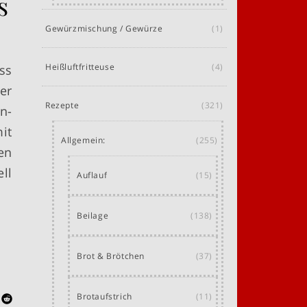
s
Gewürzmischung / Gewürze
(1)
Heißluftfritteuse
(4)
ss
er
Rezepte
(321)
n-
it
Allgemein:
(255)
en
ll
Auflauf
(15)
Beilage
(138)
Brot & Brötchen
(37)
Brotaufstrich
(11)