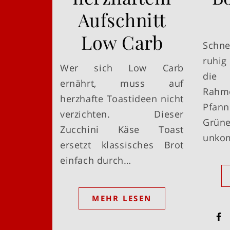
Aufschnitt
Low Carb
Schne
ruhig
Wer sich Low Carb
die 
ernährt, muss auf
Rahm
herzhafte Toastideen nicht
Pfan
verzichten. Dieser
Grün
Zucchini Käse Toast
unkom
ersetzt klassisches Brot
einfach durch…
MEHR LESEN