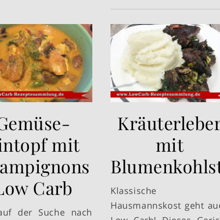
Gemüse-
Kräuterlebe
intopf mit
mit
ampignons
Blumenkohls
Low Carb
Klassische
Hausmannskost geht au
auf der Suche nach