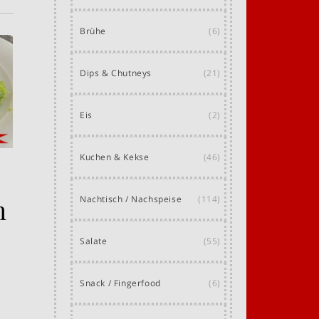
Brühe
(6)
Dips & Chutneys
(21)
Eis
(2)
Kuchen & Kekse
(46)
h
Nachtisch / Nachspeise
(114)
Salate
(55)
Snack / Fingerfood
(6)