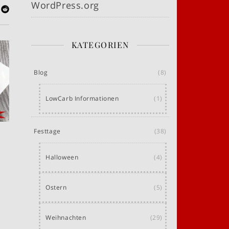
WordPress.org
KATEGORIEN
Blog
(8)
LowCarb Informationen
(1)
Festtage
(38)
Halloween
(4)
Ostern
(5)
Weihnachten
(29)