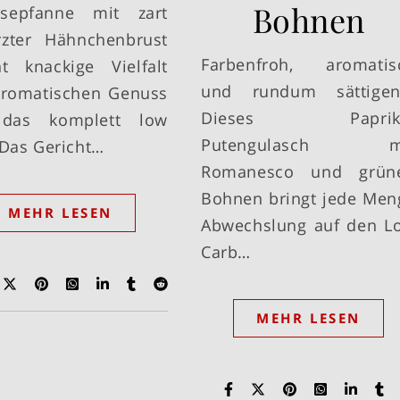
Bohnen
sepfanne mit zart
zter Hähnchenbrust
Farbenfroh, aromatis
nt knackige Vielfalt
und rundum sättigen
romatischen Genuss
Dieses Paprik
das komplett low
Putengulasch m
 Das Gericht…
Romanesco und grün
Bohnen bringt jede Men
MEHR LESEN
Abwechslung auf den L
Carb…
MEHR LESEN