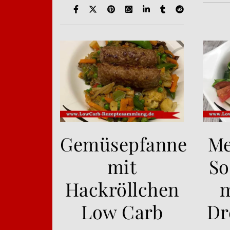
Gemüsepfanne
Me
mit
So
Hackröllchen
m
Low Carb
Dr