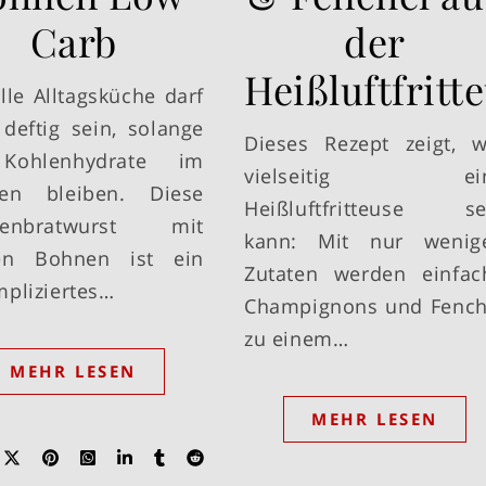
Carb
der
Heißluftfritt
lle Alltagsküche darf
 deftig sein, solange
Dieses Rezept zeigt, w
Kohlenhydrate im
vielseitig ei
en bleiben. Diese
Heißluftfritteuse se
nenbratwurst mit
kann: Mit nur wenig
en Bohnen ist ein
Zutaten werden einfac
pliziertes…
Champignons und Fench
zu einem…
MEHR LESEN
MEHR LESEN