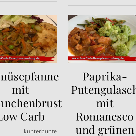
müsepfanne
Paprika-
mit
Putengulasc
hnchenbrust
mit
Low Carb
Romanesco
und grünen
se kunterbunte