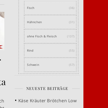
Fisch
(36)
Hähnchen
(31)
ohne Fisch & Fleisch
(137)
Rind
(55)
r
Schwein
(57)
tampf
NEUESTE BEITRÄGE
Käse Kräuter Brötchen Low
ch