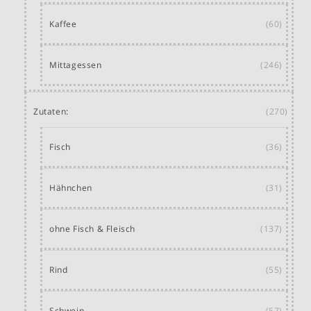
Kaffee
(60)
Mittagessen
(246)
Zutaten:
(270)
Fisch
(36)
Hähnchen
(31)
ohne Fisch & Fleisch
(137)
Rind
(55)
Schwein
(57)