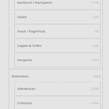
Nachtisch / Nachspeise
(114)
Salate
(55)
Snack / Fingerfood
(6)
Suppen & Soßen
(29)
Vorspeise
(141)
Mahlzeiten:
(308)
Abendessen
(258)
Frühstück
(104)