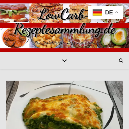
LowCarb-
DE
Rezeptesammlung.de
Low Carb Rezepte, Tipps und Tricks