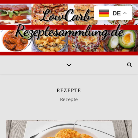
LowCarb-
DE
Rezeptesammlung.de
Low Carb Rezepte, Tipps und Tricks
REZEPTE
Rezepte