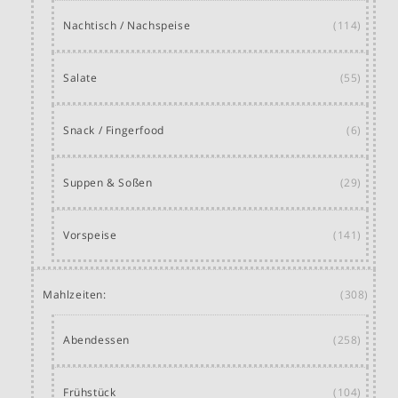
Nachtisch / Nachspeise
(114)
Salate
(55)
Snack / Fingerfood
(6)
Suppen & Soßen
(29)
Vorspeise
(141)
Mahlzeiten:
(308)
Abendessen
(258)
Frühstück
(104)