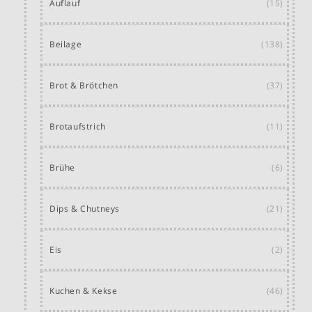
Auflauf
(15)
Beilage
(138)
Brot & Brötchen
(37)
Brotaufstrich
(11)
Brühe
(6)
Dips & Chutneys
(21)
Eis
(2)
Kuchen & Kekse
(46)