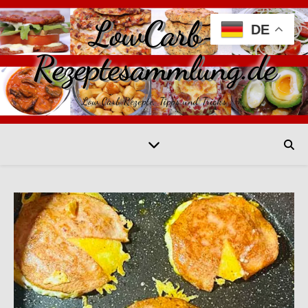
LowCarb-
DE
Rezeptesammlung.de
Low Carb Rezepte, Tipps und Tricks