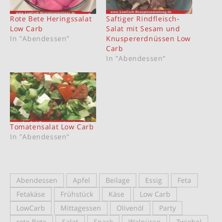
Rote Bete Heringssalat
Saftiger Rindfleisch-
Low Carb
Salat mit Sesam und
In "Abendessen"
Knuspererdnüssen Low
Carb
In "Abendessen"
Tomatensalat Low Carb
In "Abendessen"
Abendessen
Apfel
Beilage
Essig
Feta
Fetakäse
Frühstück
Käse
Low Carb
LowCarb
Mittagessen
Olivenöl
Party
rote Bete
Salat
Snack
Walnüsse
Zwiebel