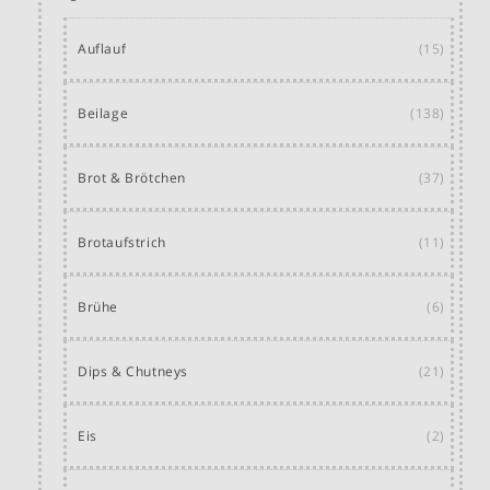
Auflauf
(15)
Beilage
(138)
Brot & Brötchen
(37)
Brotaufstrich
(11)
Brühe
(6)
Dips & Chutneys
(21)
Eis
(2)