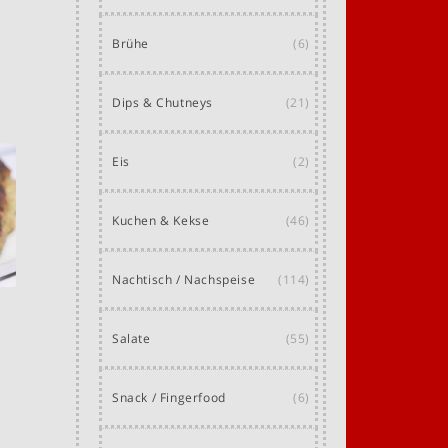
Brühe
(6)
Dips & Chutneys
(21)
Eis
(2)
Kuchen & Kekse
(46)
Nachtisch / Nachspeise
(114)
Salate
(55)
Snack / Fingerfood
(6)