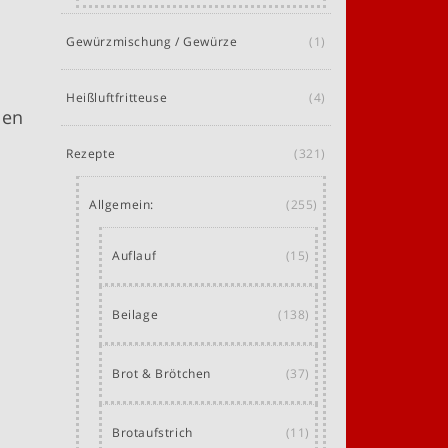
Gewürzmischung / Gewürze
(1)
Heißluftfritteuse
(4)
hen
Rezepte
(321)
Allgemein:
(255)
Auflauf
(15)
Beilage
(138)
Brot & Brötchen
(37)
Brotaufstrich
(11)