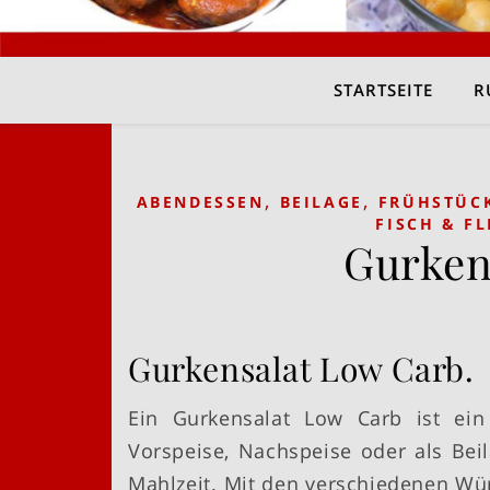
STARTSEITE
R
,
,
ABENDESSEN
BEILAGE
FRÜHSTÜC
FISCH & FL
Gurken
Gurkensalat Low Carb.
Ein Gurkensalat Low Carb ist ein
Vorspeise, Nachspeise oder als Beil
Mahlzeit. Mit den verschiedenen Wür