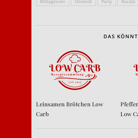
Mittagessen
Olivenöl
Party
Rucola
DAS KÖNNT
Leinsamen Brötchen Low
Pfeff
Carb
Low C