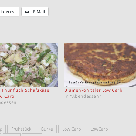
interest
E-Mail
 Thunfisch Schafskäse
Blumenkohltaler Low Carb
ow Carb
In "Abendessen"
ndessen"
g
Frühstück
Gurke
Low Carb
LowCarb