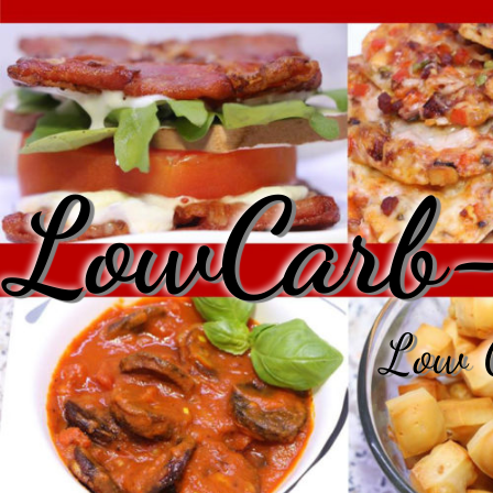
LowCarb-
Low C