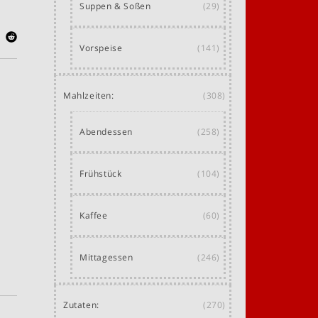
Suppen & Soßen
(29)
Vorspeise
(141)
Mahlzeiten:
(308)
Abendessen
(258)
Frühstück
(104)
Kaffee
(60)
Mittagessen
(246)
Zutaten:
(270)