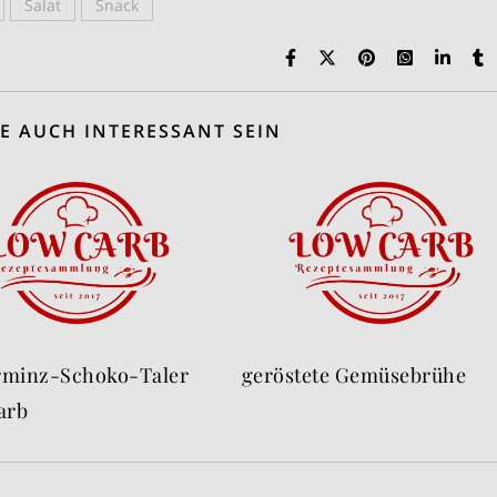
Salat
Snack
E AUCH INTERESSANT SEIN
erminz-Schoko-Taler
geröstete Gemüsebrühe
arb