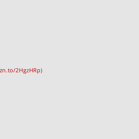
mzn.to/2HgzHRp
)