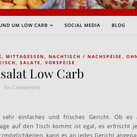
UND UM LOW CARB
SOCIAL MEDIA
BLOG
,
,
,
K
MITTAGESSEN
NACHTISCH / NACHSPEISE
OH
,
,
EISCH
SALATE
VORSPEISE
salat Low Carb
No Comments
 sehr einfaches und frisches Gericht. Ob es 
age auf den Tisch kommt ist egal, es erfrischt j
zmöglichkeiten, kann es an jedes Gericht angepa