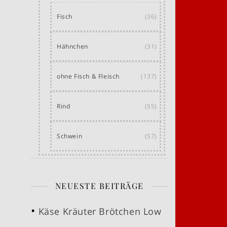
Fisch
(36)
Hähnchen
(31)
ohne Fisch & Fleisch
(137)
Rind
(55)
Schwein
(57)
NEUESTE BEITRÄGE
Käse Kräuter Brötchen Low