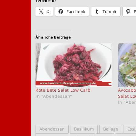
Teilen mit:
X
Facebook
Tumblr
P
Ähnliche Beiträge
Rote Bete Salat Low Carb
Avocado
In "Abendessen"
Salat L
In "Abe
Abendessen
Basilikum
Beilage
Essi