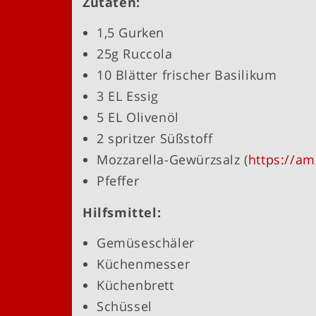
Zutaten:
1,5 Gurken
25g Ruccola
10 Blätter frischer Basilikum
3 EL Essig
5 EL Olivenöl
2 spritzer Süßstoff
Mozzarella-Gewürzsalz (
https://a
Pfeffer
Hilfsmittel:
Gemüseschäler
Küchenmesser
Küchenbrett
Schüssel