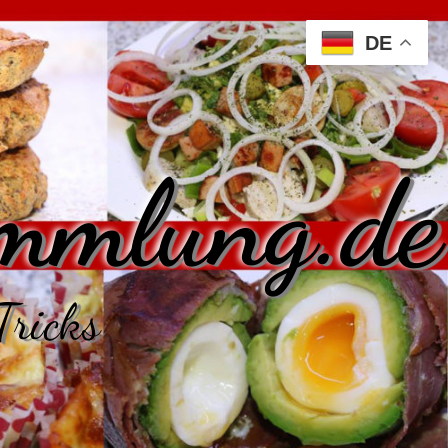
DE
mmlung.de
Tricks