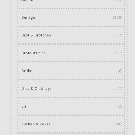
Beilage
(138)
Brot & Brötchen
(37)
Brotaufstrich
(11)
Brühe
(6)
Dips & Chutneys
(21)
Eis
(2)
Kuchen & Kekse
(46)