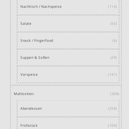
Nachtisch / Nachspeise
(114)
Salate
(55)
Snack / Fingerfood
(6)
Suppen & Soßen
(29)
Vorspeise
(141)
Mahlzeiten:
(308)
Abendessen
(258)
Frühstück
(104)