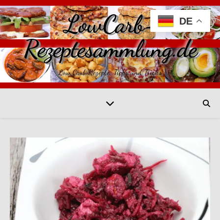
LowCarb-
DE
Rezeptesammlung.de
Low Carb Rezepte, Tipps und Tricks