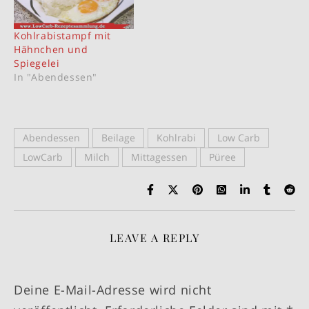
Kohlrabistampf mit
Hähnchen und
Spiegelei
In "Abendessen"
Abendessen
Beilage
Kohlrabi
Low Carb
LowCarb
Milch
Mittagessen
Püree
LEAVE A REPLY
Deine E-Mail-Adresse wird nicht