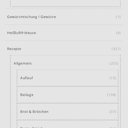
Gewürzmischung / Gewürze
(1)
Heißluftfritteuse
(4)
Rezepte
(321)
Allgemein:
(255)
Auflauf
(15)
Beilage
(138)
Brot & Brötchen
(37)