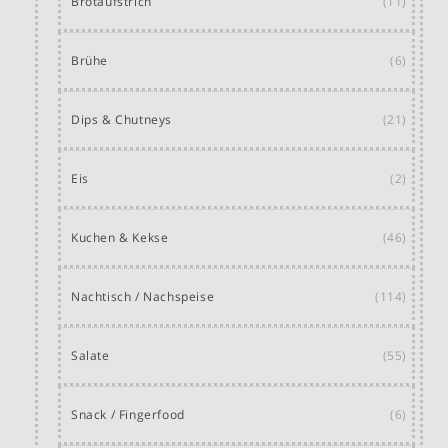
Brotaufstrich
(11)
Brühe
(6)
Dips & Chutneys
(21)
Eis
(2)
Kuchen & Kekse
(46)
Nachtisch / Nachspeise
(114)
Salate
(55)
Snack / Fingerfood
(6)