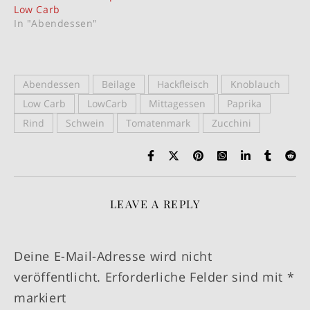
Low Carb
In "Abendessen"
Abendessen
Beilage
Hackfleisch
Knoblauch
Low Carb
LowCarb
Mittagessen
Paprika
Rind
Schwein
Tomatenmark
Zucchini
LEAVE A REPLY
Deine E-Mail-Adresse wird nicht
veröffentlicht.
Erforderliche Felder sind mit
*
markiert