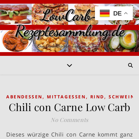
LowCarb-
DE
Rezeptesammlung.de
Low Carb Rezepte, Tipps und Tricks
,
,
,
ABENDESSEN
MITTAGESSEN
RIND
SCHWEIN
Chili con Carne Low Carb
No Comments
Dieses würzige Chili con Carne kommt ganz