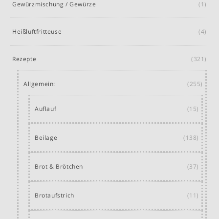
Gewürzmischung / Gewürze
(1)
Heißluftfritteuse
(4)
Rezepte
(321)
Allgemein:
(255)
Auflauf
(15)
Beilage
(138)
Brot & Brötchen
(37)
Brotaufstrich
(11)