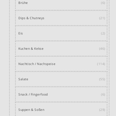
Brühe
(6)
Dips & Chutneys
(21)
Eis
(2)
Kuchen & Kekse
(46)
Nachtisch / Nachspeise
(114)
Salate
(55)
Snack / Fingerfood
(6)
Suppen & Soßen
(29)