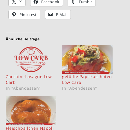
X
Facebook
Tumblr
Pinterest
E-Mail
Ähnliche Beiträge
Zucchini-Lasagne Low
gefüllte Paprikaschoten
Carb
Low Carb
In "Abendessen"
In "Abendessen"
Fleischbällchen Napoli