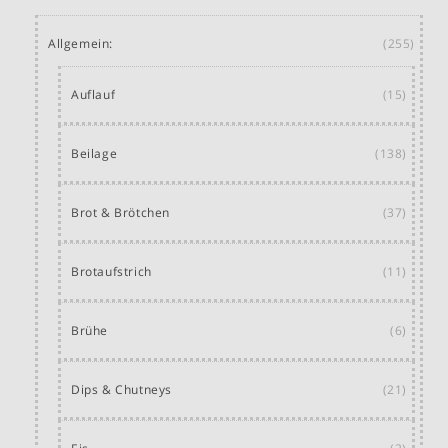
Allgemein:
(255)
Auflauf
(15)
Beilage
(138)
Brot & Brötchen
(37)
Brotaufstrich
(11)
Brühe
(6)
Dips & Chutneys
(21)