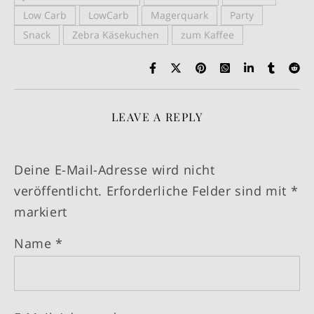
Low Carb
LowCarb
Magerquark
Party
Snack
Zebra Käsekuchen
zum Kaffee
LEAVE A REPLY
Deine E-Mail-Adresse wird nicht
veröffentlicht.
Erforderliche Felder sind mit
*
markiert
Name
*