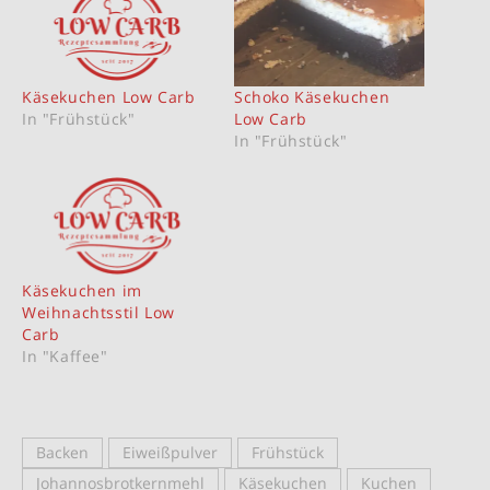
Käsekuchen Low Carb
Schoko Käsekuchen
In "Frühstück"
Low Carb
In "Frühstück"
Käsekuchen im
Weihnachtsstil Low
Carb
In "Kaffee"
Backen
Eiweißpulver
Frühstück
Johannosbrotkernmehl
Käsekuchen
Kuchen