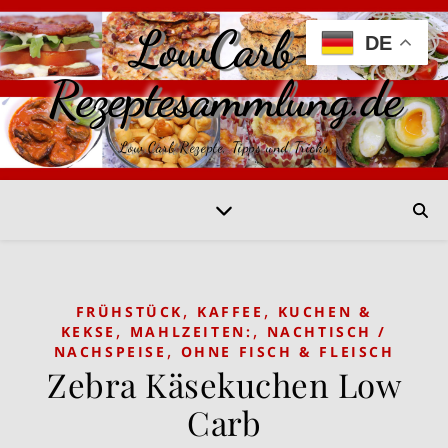
LowCarb-
DE
Rezeptesammlung.de
Low Carb Rezepte, Tipps und Tricks
,
,
FRÜHSTÜCK
KAFFEE
KUCHEN &
,
,
KEKSE
MAHLZEITEN:
NACHTISCH /
,
NACHSPEISE
OHNE FISCH & FLEISCH
Zebra Käsekuchen Low
Carb