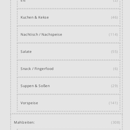
Eis
(2)
Kuchen & Kekse
(46)
Nachtisch / Nachspeise
(114)
Salate
(55)
Snack / Fingerfood
(6)
Suppen & Soßen
(29)
Vorspeise
(141)
Mahlzeiten:
(308)