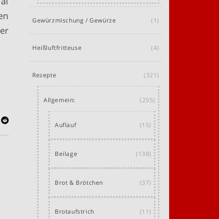
al
en
Gewürzmischung / Gewürze
(1)
er
Heißluftfritteuse
(4)
Rezepte
(321)
Allgemein:
(255)
Auflauf
(15)
Beilage
(138)
Brot & Brötchen
(37)
Brotaufstrich
(11)