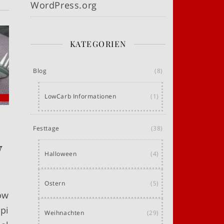
WordPress.org
KATEGORIEN
Blog
(8)
LowCarb Informationen
(1)
Festtage
(38)
w
Halloween
(4)
Ostern
(5)
ow
pi
Weihnachten
(29)