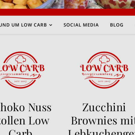
UND UM LOW CARB
SOCIAL MEDIA
BLOG
choko Nuss
Zucchini
tollen Low
Brownies mi
Carb
Lebkucheng