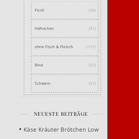
Fisch
(36)
Hähnchen
(31)
ohne Fisch & Fleisch
(137)
Rind
(55)
Schwein
(57)
NEUESTE BEITRÄGE
Käse Kräuter Brötchen Low