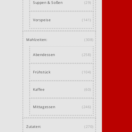
Suppen & Soßen
(29)
Vorspeise
(141)
Mahlzeiten:
(308)
Abendessen
(258)
Frühstück
(104)
Kaffee
(60)
Mittagessen
(246)
Zutaten:
(270)