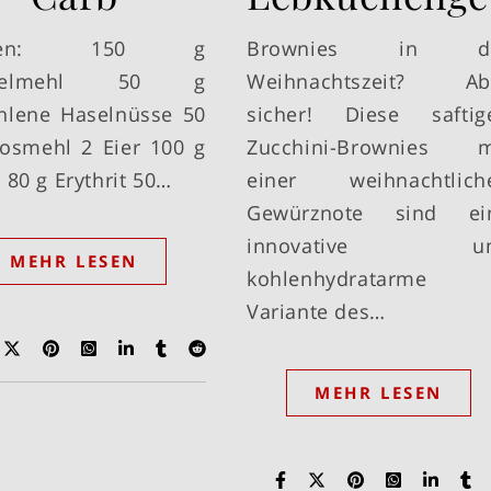
aten: 150 g
Brownies in d
delmehl 50 g
Weihnachtszeit? Ab
lene Haselnüsse 50
sicher! Diese saftig
osmehl 2 Eier 100 g
Zucchini-Brownies m
 80 g Erythrit 50…
einer weihnachtlich
Gewürznote sind ei
innovative u
MEHR LESEN
kohlenhydratarme
Variante des…
MEHR LESEN