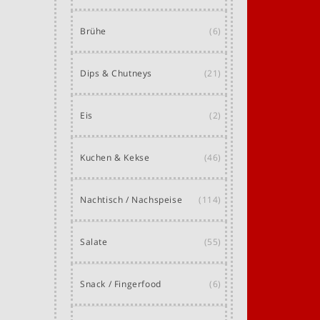
Brühe
(6)
Dips & Chutneys
(21)
Eis
(2)
Kuchen & Kekse
(46)
Nachtisch / Nachspeise
(114)
Salate
(55)
Snack / Fingerfood
(6)