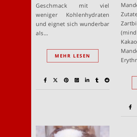
Man
Geschmack mit viel
Zu
weniger Kohlenhydraten
Zartb
und eignet sich wunderbar
(mi
als…
Kak
Mande
MEHR LESEN
Eryth