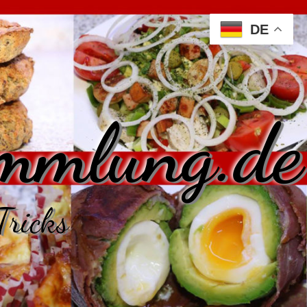
DE
mmlung.de
Tricks