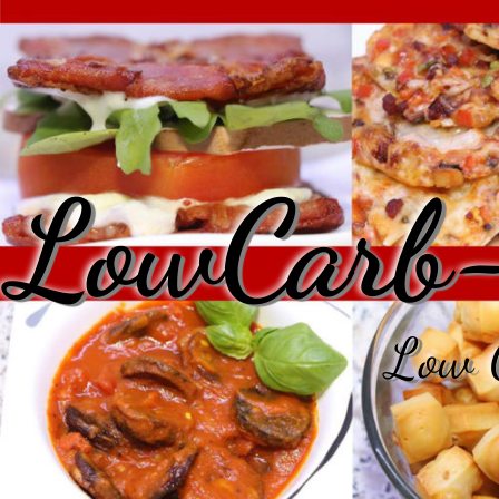
LowCarb-
Low C