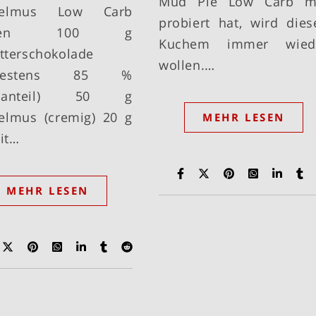
Mud Pie Low Carb m
delmus Low Carb
probiert hat, wird dies
taten 100 g
Kuchem immer wied
itterschokolade
wollen.…
ndestens 85 %
aoanteil) 50 g
lmus (cremig) 20 g
MEHR LESEN
rit…
MEHR LESEN