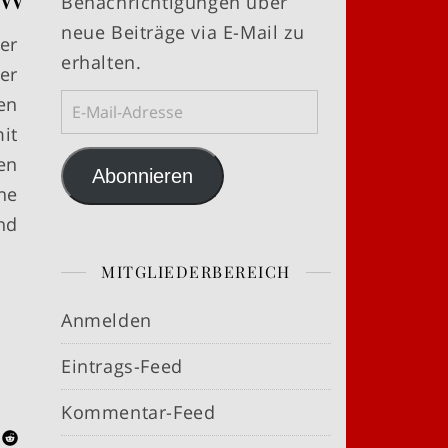
Benachrichtigungen über
neue Beiträge via E-Mail zu
er
erhalten.
er
E-Mail-Adresse
en
it
en
Abonnieren
ne
nd
MITGLIEDERBEREICH
Anmelden
Eintrags-Feed
Kommentar-Feed