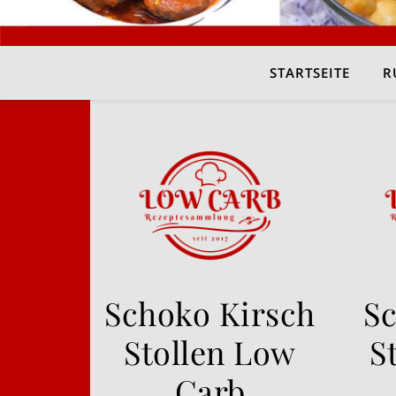
STARTSEITE
R
Schoko Kirsch
S
Stollen Low
S
Carb