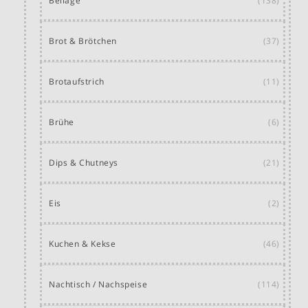
Beilage
(138)
Brot & Brötchen
(37)
Brotaufstrich
(11)
Brühe
(6)
Dips & Chutneys
(21)
Eis
(2)
Kuchen & Kekse
(46)
Nachtisch / Nachspeise
(114)