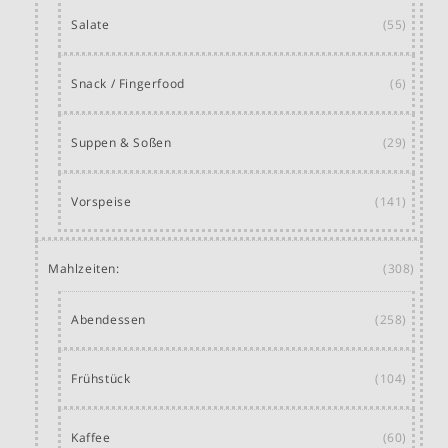
Salate
(55)
Snack / Fingerfood
(6)
Suppen & Soßen
(29)
Vorspeise
(141)
Mahlzeiten:
(308)
Abendessen
(258)
Frühstück
(104)
Kaffee
(60)