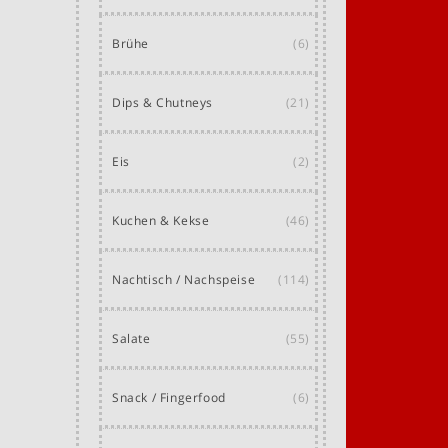
Brühe
(6)
Dips & Chutneys
(21)
Eis
(2)
Kuchen & Kekse
(46)
Nachtisch / Nachspeise
(114)
Salate
(55)
Snack / Fingerfood
(6)