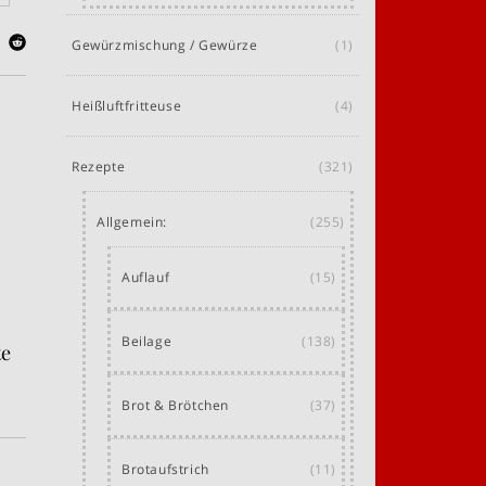
Gewürzmischung / Gewürze
(1)
Heißluftfritteuse
(4)
Rezepte
(321)
Allgemein:
(255)
Auflauf
(15)
Beilage
(138)
te
Brot & Brötchen
(37)
Brotaufstrich
(11)