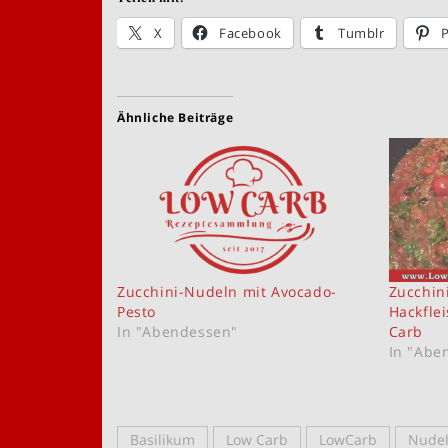
X
Facebook
Tumblr
P
Ähnliche Beiträge
Zucchini-Nudeln mit Avocado-
Zucchin
Pesto
Hackfle
In "Abendessen"
Carb
In "Abe
Basilikum
Low Carb
LowCarb
Nude