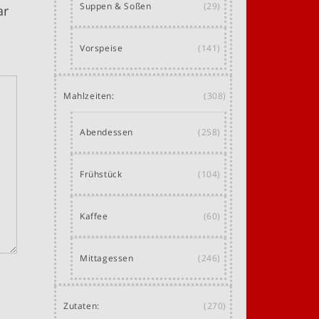
Suppen & Soßen
(29)
ar
Vorspeise
(141)
Mahlzeiten:
(308)
Abendessen
(258)
Frühstück
(104)
Kaffee
(60)
Mittagessen
(246)
Zutaten:
(270)