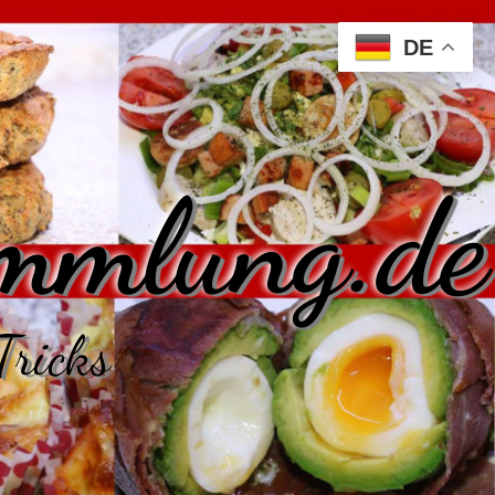
DE
mmlung.de
Tricks