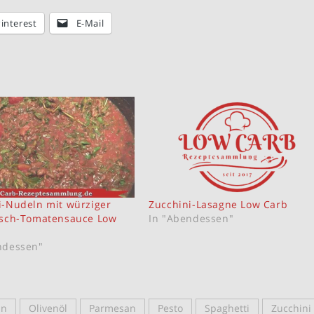
interest
E-Mail
i-Nudeln mit würziger
Zucchini-Lasagne Low Carb
isch-Tomatensauce Low
In "Abendessen"
ndessen"
ln
Olivenöl
Parmesan
Pesto
Spaghetti
Zucchini