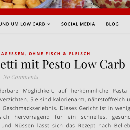
UND UM LOW CARB
SOCIAL MEDIA
BLOG
,
TAGESSEN
OHNE FISCH & FLEISCH
etti mit Pesto Low Carb
No Comments
derbare Möglichkeit, auf herkömmliche Pasta
verzichten. Sie sind kalorienarm, nährstoffreich 
 Geschmackserlebnis. Dieses Gericht ist in weni
sich hervorragend für ein schnelles, gesun
n und Nüssen lässt sich das Rezept nach Belie