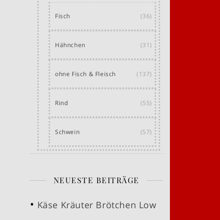
Fisch
(36)
Hähnchen
(31)
ohne Fisch & Fleisch
(137)
Rind
(55)
Schwein
(57)
NEUESTE BEITRÄGE
Käse Kräuter Brötchen Low