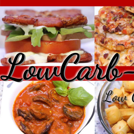
LowCarb-
Low C