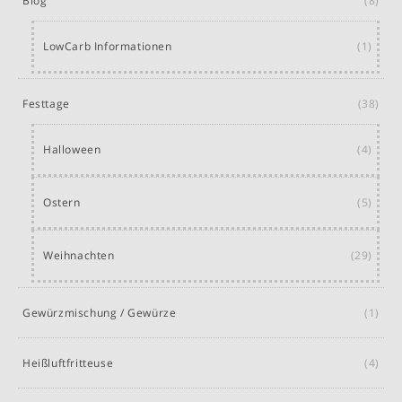
Blog
(8)
LowCarb Informationen
(1)
Festtage
(38)
Halloween
(4)
Ostern
(5)
Weihnachten
(29)
Gewürzmischung / Gewürze
(1)
Heißluftfritteuse
(4)