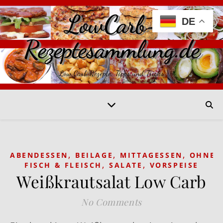
LowCarb-
DE
Rezeptesammlung.de
Low Carb Rezepte, Tipps und Tricks
,
,
,
ABENDESSEN
BEILAGE
MITTAGESSEN
OHNE
,
,
FISCH & FLEISCH
SALATE
VORSPEISE
Weißkrautsalat Low Carb
No Comments