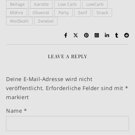
Beilage
Karotte
Low Carb
LowCarb
Möhre
Olivenöl
Party
Senf
Snack
Weißkohl
Zwiebel
LEAVE A REPLY
Deine E-Mail-Adresse wird nicht
veröffentlicht.
Erforderliche Felder sind mit
*
markiert
Name
*