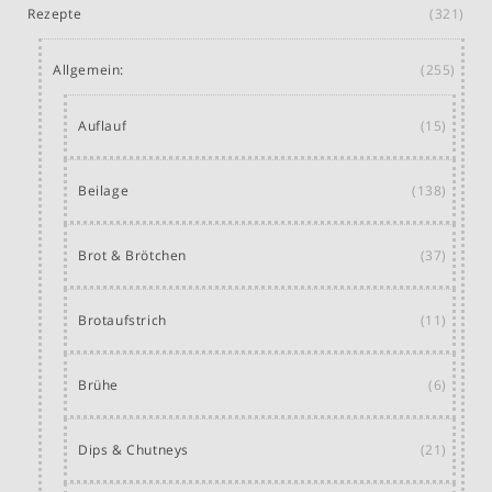
Rezepte
(321)
Allgemein:
(255)
Auflauf
(15)
Beilage
(138)
Brot & Brötchen
(37)
Brotaufstrich
(11)
Brühe
(6)
Dips & Chutneys
(21)