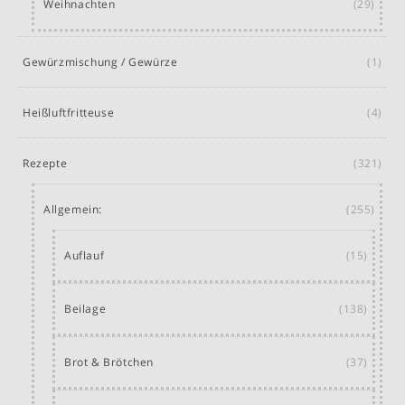
Weihnachten
(29)
Gewürzmischung / Gewürze
(1)
Heißluftfritteuse
(4)
Rezepte
(321)
Allgemein:
(255)
Auflauf
(15)
Beilage
(138)
Brot & Brötchen
(37)