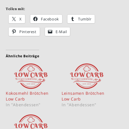
Teilen mit:
X
Facebook
Tumblr
Pinterest
E-Mail
Ähnliche Beiträge
Kokosmehl Brötchen
Leinsamen Brötchen
Low Carb
Low Carb
In "Abendessen"
In "Abendessen"