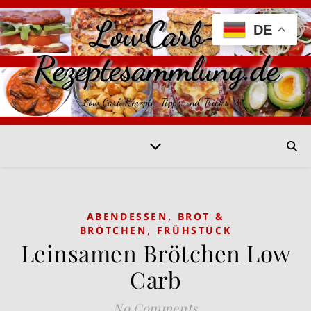
LowCarb-
DE
Rezeptesammlung.de
Low Carb Rezepte, Tipps und Tricks
,
ABENDESSEN
BROT &
,
BRÖTCHEN
FRÜHSTÜCK
Leinsamen Brötchen Low
Carb
No Comments