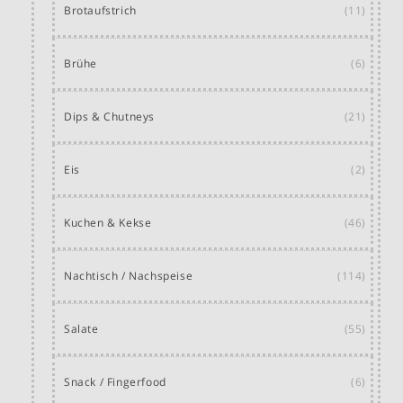
Brotaufstrich
(11)
Brühe
(6)
Dips & Chutneys
(21)
Eis
(2)
Kuchen & Kekse
(46)
Nachtisch / Nachspeise
(114)
Salate
(55)
Snack / Fingerfood
(6)