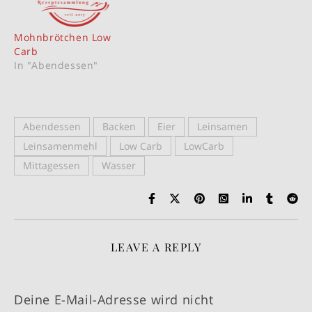
Mohnbrötchen Low
Carb
In "Abendessen"
Abendessen
Backen
Eier
Leinsamen
Leinsamenmehl
Low Carb
LowCarb
Mittagessen
Wasser
LEAVE A REPLY
Deine E-Mail-Adresse wird nicht