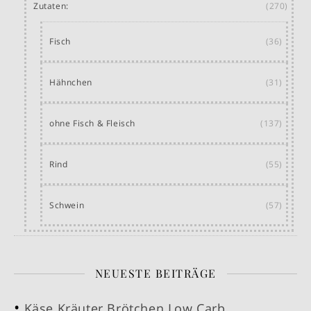
Zutaten:
(270)
Fisch
(36)
Hähnchen
(31)
ohne Fisch & Fleisch
(137)
Rind
(55)
Schwein
(57)
NEUESTE BEITRÄGE
Käse Kräuter Brötchen Low Carb