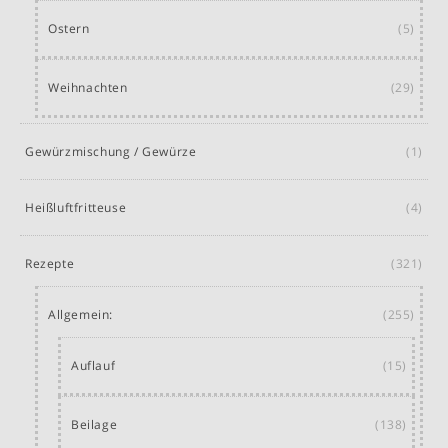
Ostern
(5)
Weihnachten
(29)
Gewürzmischung / Gewürze
(1)
Heißluftfritteuse
(4)
Rezepte
(321)
Allgemein:
(255)
Auflauf
(15)
Beilage
(138)