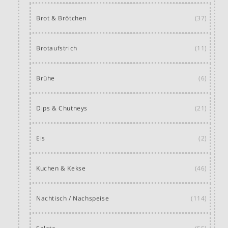
Brot & Brötchen
(37)
Brotaufstrich
(11)
Brühe
(6)
Dips & Chutneys
(21)
Eis
(2)
Kuchen & Kekse
(46)
Nachtisch / Nachspeise
(114)