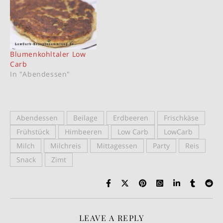
Blumenkohltaler Low
Carb
In "Abendessen"
Abendessen
Beilage
Erdbeeren
Frischkäse
Frühstück
Himbeeren
Low Carb
LowCarb
Milch
Milchreis
Mittagessen
Party
Reis
Snack
Zimt
LEAVE A REPLY