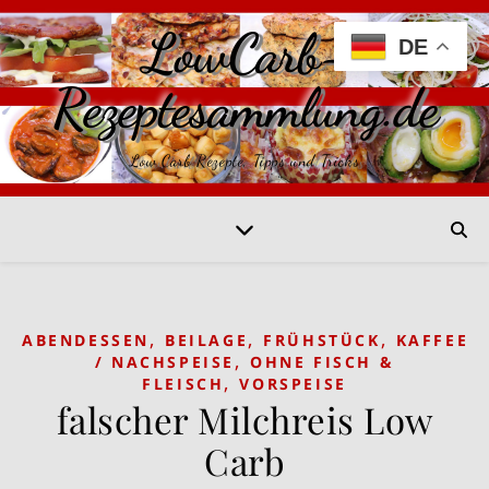
LowCarb-
DE
Rezeptesammlung.de
Low Carb Rezepte, Tipps und Tricks
,
,
,
,
ABENDESSEN
BEILAGE
FRÜHSTÜCK
KAFFEE
,
/ NACHSPEISE
OHNE FISCH &
,
FLEISCH
VORSPEISE
falscher Milchreis Low
Carb