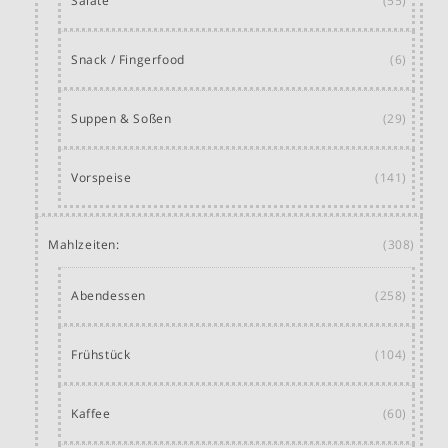
Salate
(55)
Snack / Fingerfood
(6)
Suppen & Soßen
(29)
Vorspeise
(141)
Mahlzeiten:
(308)
Abendessen
(258)
Frühstück
(104)
Kaffee
(60)