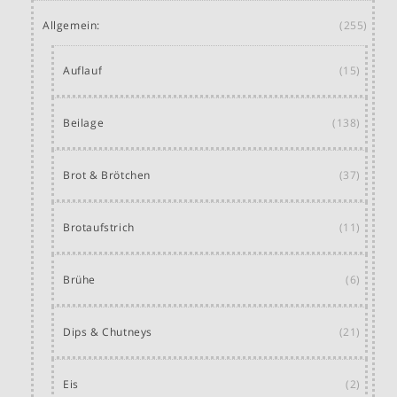
Allgemein:
(255)
Auflauf
(15)
Beilage
(138)
Brot & Brötchen
(37)
Brotaufstrich
(11)
Brühe
(6)
Dips & Chutneys
(21)
Eis
(2)