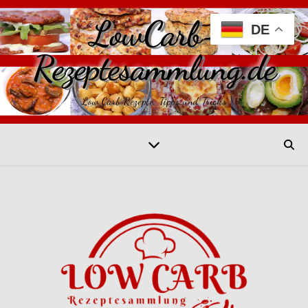
LowCarb-
DE
Rezeptesammlung.de
Low Carb Rezepte, Tipps und Tricks