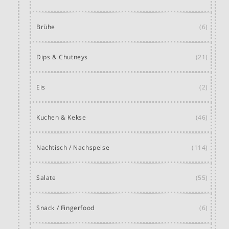
Brühe
(6)
Dips & Chutneys
(21)
Eis
(2)
Kuchen & Kekse
(46)
Nachtisch / Nachspeise
(114)
Salate
(55)
Snack / Fingerfood
(6)