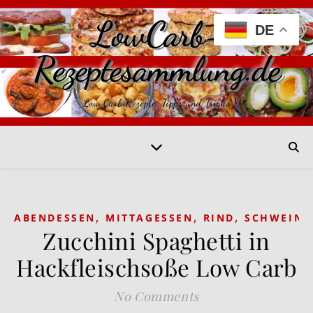
LowCarb-
DE
Rezeptesammlung.de
Low Carb Rezepte, Tipps und Tricks
,
,
,
ABENDESSEN
MITTAGESSEN
RIND
SCHWEIN
Zucchini Spaghetti in
Hackfleischsoße Low Carb
No Comments