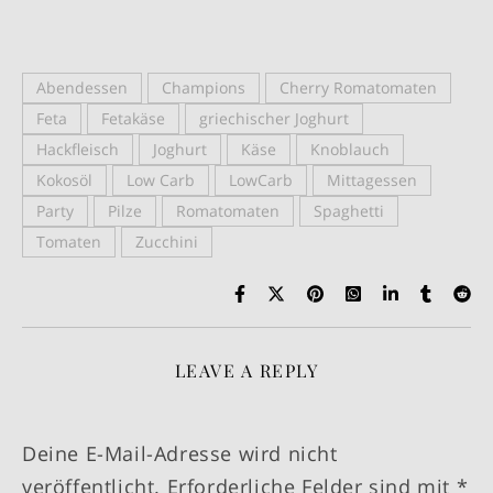
Abendessen
Champions
Cherry Romatomaten
Feta
Fetakäse
griechischer Joghurt
Hackfleisch
Joghurt
Käse
Knoblauch
Kokosöl
Low Carb
LowCarb
Mittagessen
Party
Pilze
Romatomaten
Spaghetti
Tomaten
Zucchini
LEAVE A REPLY
Deine E-Mail-Adresse wird nicht
veröffentlicht.
Erforderliche Felder sind mit
*