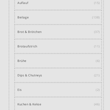
Auflauf
(15)
Beilage
(138)
Brot & Brötchen
(37)
Brotaufstrich
(11)
Brühe
(6)
Dips & Chutneys
(21)
Eis
(2)
Kuchen & Kekse
(46)