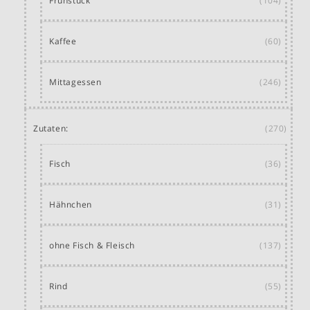
Frühstück
(104)
Kaffee
(60)
Mittagessen
(246)
Zutaten:
(270)
Fisch
(36)
Hähnchen
(31)
ohne Fisch & Fleisch
(137)
Rind
(55)