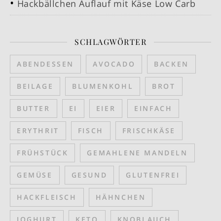
Hackbällchen Auflauf mit Käse Low Carb
SCHLAGWÖRTER
ABENDESSEN
AVOCADO
BACKEN
BEILAGE
BLUMENKOHL
BROT
BUTTER
EI
EIER
EINFACH
ERYTHRIT
FISCH
FRISCHKÄSE
FRÜHSTÜCK
GEMAHLENE MANDELN
GEMÜSE
GESUND
GLUTENFREI
HACKFLEISCH
HÄHNCHEN
JOGHURT
KETO
KNOBLAUCH