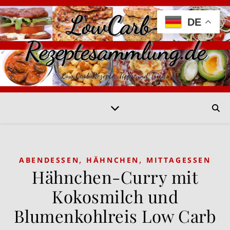
LowCarb-
DE
Rezeptesammlung.de
Low Carb Rezepte, Tipps und Tricks
,
,
ABENDESSEN
HÄHNCHEN
MITTAGESSEN
Hähnchen-Curry mit
Kokosmilch und
Blumenkohlreis Low Carb