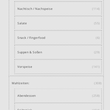
Nachtisch / Nachspeise
(114)
Salate
(55)
Snack / Fingerfood
(6)
Suppen & Soßen
(29)
Vorspeise
(141)
Mahlzeiten:
(308)
Abendessen
(258)