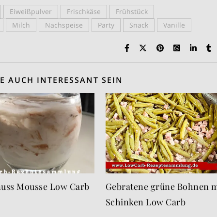
Eiweißpulver
Frischkäse
Frühstück
Milch
Nachspeise
Party
Snack
Vanille
E AUCH INTERESSANT SEIN
nuss Mousse Low Carb
Gebratene grüne Bohnen m
Schinken Low Carb