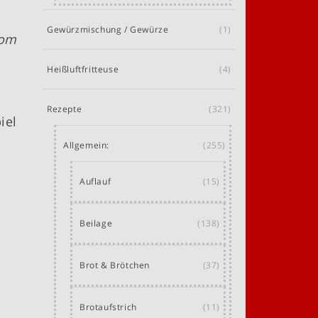
Gewürzmischung / Gewürze
(1)
vom
Heißluftfritteuse
(4)
Rezepte
(321)
iel
Allgemein:
(255)
Auflauf
(15)
Beilage
(138)
Brot & Brötchen
(37)
Brotaufstrich
(11)