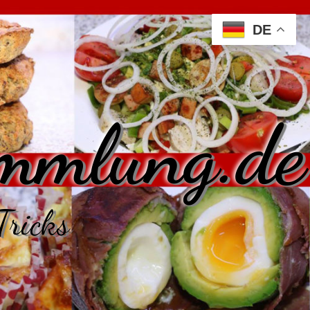
DE
mmlung.de
Tricks