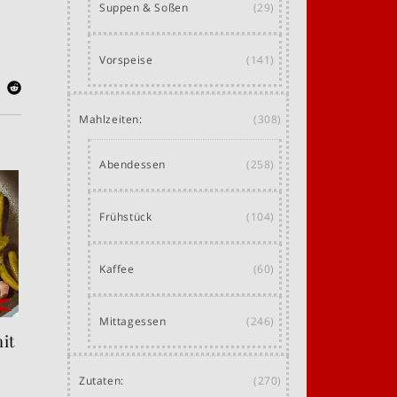
Suppen & Soßen
(29)
Vorspeise
(141)
Mahlzeiten:
(308)
Abendessen
(258)
Frühstück
(104)
Kaffee
(60)
Mittagessen
(246)
it
Zutaten:
(270)