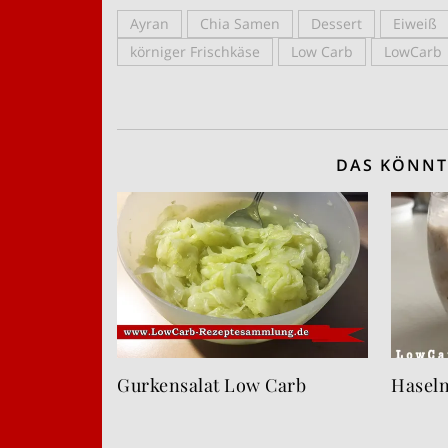
Ayran
Chia Samen
Dessert
Eiweiß
körniger Frischkäse
Low Carb
LowCarb
DAS KÖNNT
Gurkensalat Low Carb
Hasel