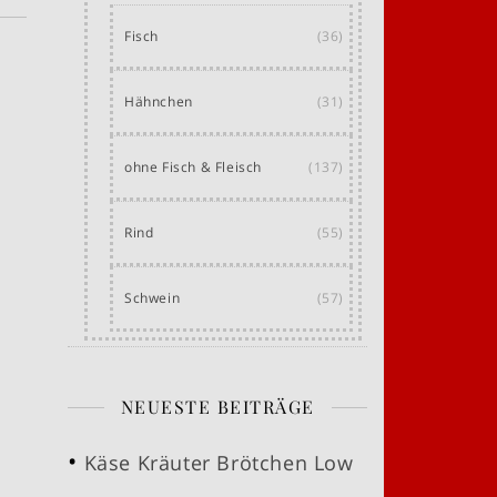
Fisch
(36)
Hähnchen
(31)
ohne Fisch & Fleisch
(137)
Rind
(55)
Schwein
(57)
NEUESTE BEITRÄGE
Käse Kräuter Brötchen Low