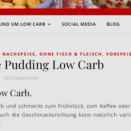
UND UM LOW CARB
SOCIAL MEDIA
BLOG
,
,
/ NACHSPEISE
OHNE FISCH & FLEISCH
VORSPEI
le Pudding Low Carb
No Comments
ow Carb.
arb und schmeckt zum Frühstück, zum Kaffee oder
uch die Geschmacksrichtung kann natürlich varii
.