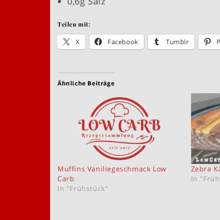
0,6g Salz
Teilen mit:
X
Facebook
Tumblr
P
Ähnliche Beiträge
Muffins Vaniliegeschmack Low
Zebra K
Carb
In "Früh
In "Frühstück"