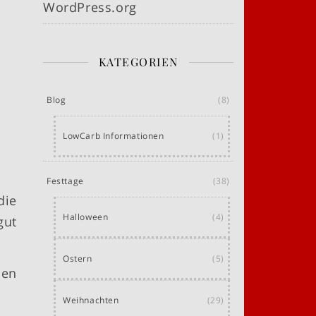
WordPress.org
KATEGORIEN
Blog
(8)
LowCarb Informationen
(1)
Festtage
(38)
die
Halloween
(4)
gut
Ostern
(5)
ben
Weihnachten
(29)