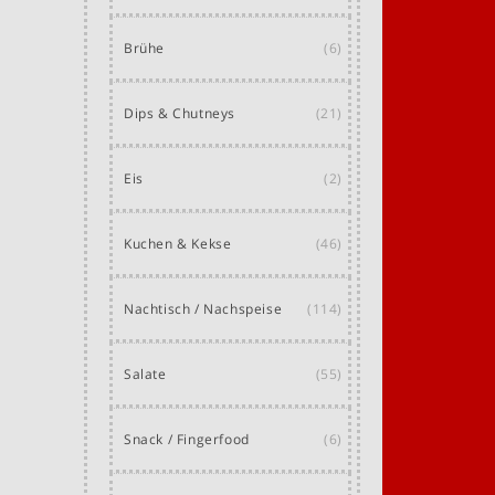
Brühe
(6)
Dips & Chutneys
(21)
Eis
(2)
Kuchen & Kekse
(46)
Nachtisch / Nachspeise
(114)
Salate
(55)
Snack / Fingerfood
(6)