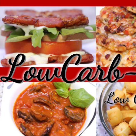
LowCarb-
Low C