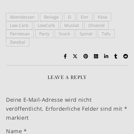
Abendessen
Beilage
Ei
Eier
Käse
Low Carb
LowCarb
Muskat
Olivenöl
Parmesan
Party
Snack
Spinat
Tofu
Zwiebel
LEAVE A REPLY
Deine E-Mail-Adresse wird nicht
veröffentlicht.
Erforderliche Felder sind mit
*
markiert
Name
*