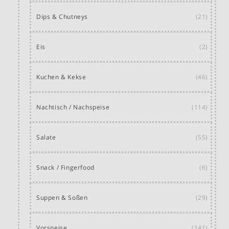
Dips & Chutneys
(21)
Eis
(2)
Kuchen & Kekse
(46)
Nachtisch / Nachspeise
(114)
Salate
(55)
Snack / Fingerfood
(6)
Suppen & Soßen
(29)
Vorspeise
(141)