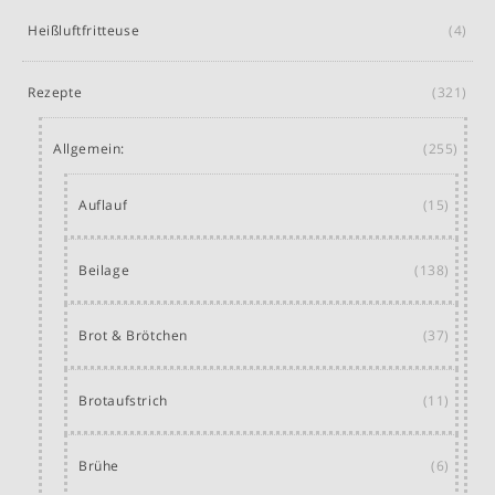
Heißluftfritteuse
(4)
Rezepte
(321)
Allgemein:
(255)
Auflauf
(15)
Beilage
(138)
Brot & Brötchen
(37)
Brotaufstrich
(11)
Brühe
(6)