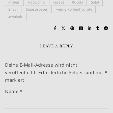
Protein
Radicchio
Rezept
Rucola
Salat
Snack
Sojasprossen
wenig Kohlenhydrate
zwiebeln
LEAVE A REPLY
Deine E-Mail-Adresse wird nicht
veröffentlicht.
Erforderliche Felder sind mit
*
markiert
Name
*