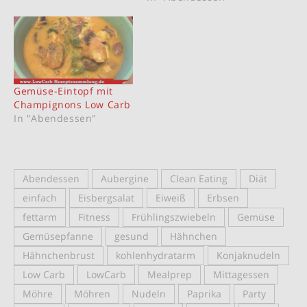
Gemüse-Eintopf mit
Champignons Low Carb
In "Abendessen"
Abendessen
Aubergine
Clean Eating
Diät
einfach
Eisbergsalat
Eiweiß
Erbsen
fettarm
Fitness
Frühlingszwiebeln
Gemüse
Gemüsepfanne
gesund
Hähnchen
Hähnchenbrust
kohlenhydratarm
Konjaknudeln
Low Carb
LowCarb
Mealprep
Mittagessen
Möhre
Möhren
Nudeln
Paprika
Party