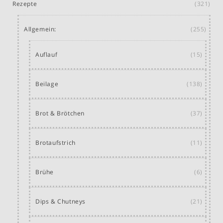
Rezepte
(321)
Allgemein:
(255)
Auflauf
(15)
Beilage
(138)
Brot & Brötchen
(37)
Brotaufstrich
(11)
Brühe
(6)
Dips & Chutneys
(21)