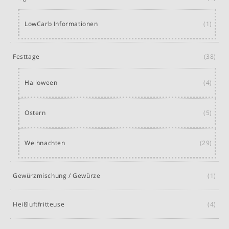
LowCarb Informationen
(1)
Festtage
(38)
Halloween
(4)
Ostern
(5)
Weihnachten
(29)
Gewürzmischung / Gewürze
(1)
Heißluftfritteuse
(4)