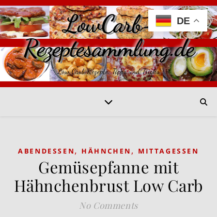
LowCarb-
DE
Rezeptesammlung.de
Low Carb Rezepte, Tipps und Tricks
,
,
ABENDESSEN
HÄHNCHEN
MITTAGESSEN
Gemüsepfanne mit
Hähnchenbrust Low Carb
No Comments