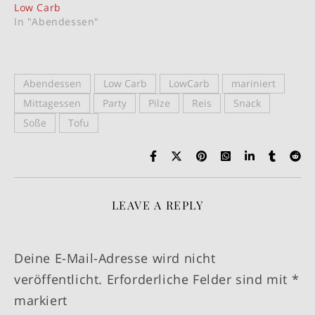
Low Carb
In "Abendessen"
Abendessen
Low Carb
LowCarb
mariniert
Mittagessen
Party
Pilze
Reis
Snack
Soße
Tofu
LEAVE A REPLY
Deine E-Mail-Adresse wird nicht
veröffentlicht.
Erforderliche Felder sind mit
*
markiert