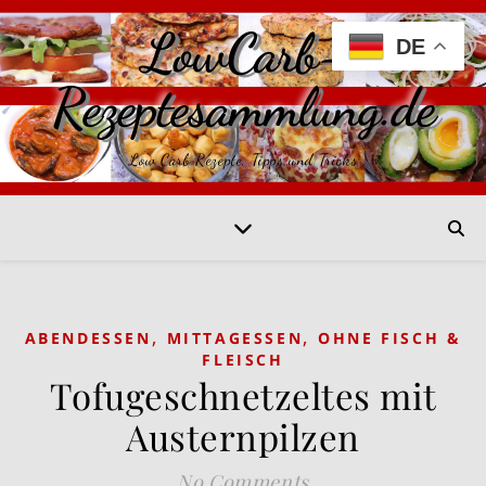
LowCarb-
DE
Rezeptesammlung.de
Low Carb Rezepte, Tipps und Tricks
,
,
ABENDESSEN
MITTAGESSEN
OHNE FISCH &
FLEISCH
Tofugeschnetzeltes mit
Austernpilzen
No Comments