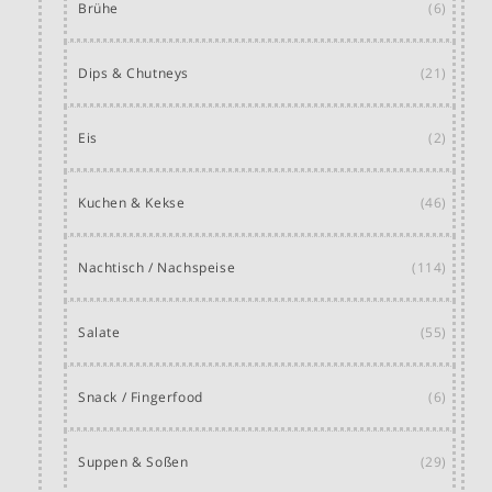
Brühe
(6)
Dips & Chutneys
(21)
Eis
(2)
Kuchen & Kekse
(46)
Nachtisch / Nachspeise
(114)
Salate
(55)
Snack / Fingerfood
(6)
Suppen & Soßen
(29)