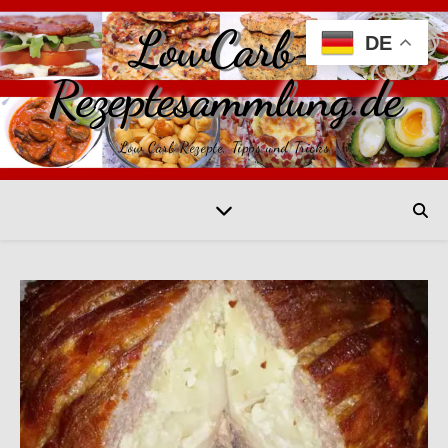
LowCarb-
DE
Rezeptesammlung.de
Low Carb Rezepte, Tipps und Tricks