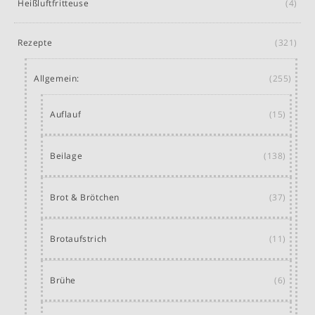
Heißluftfritteuse
(4)
Rezepte
(321)
Allgemein:
(255)
Auflauf
(15)
Beilage
(138)
Brot & Brötchen
(37)
Brotaufstrich
(11)
Brühe
(6)