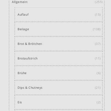
Allgemein:
(255)
Auflauf
(15)
Beilage
(138)
Brot & Brötchen
(37)
Brotaufstrich
(11)
Brühe
(6)
Dips & Chutneys
(21)
Eis
(2)