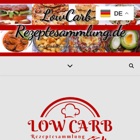
LowCarb-
DE
Rezeptesammlung.de
Low Carb Rezepte, Tipps und Tricks