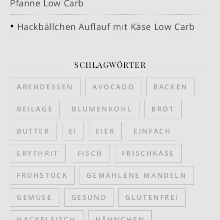
Pfanne Low Carb
Hackbällchen Auflauf mit Käse Low Carb
SCHLAGWÖRTER
ABENDESSEN
AVOCADO
BACKEN
BEILAGE
BLUMENKOHL
BROT
BUTTER
EI
EIER
EINFACH
ERYTHRIT
FISCH
FRISCHKÄSE
FRÜHSTÜCK
GEMAHLENE MANDELN
GEMÜSE
GESUND
GLUTENFREI
HACKFLEISCH
HÄHNCHEN