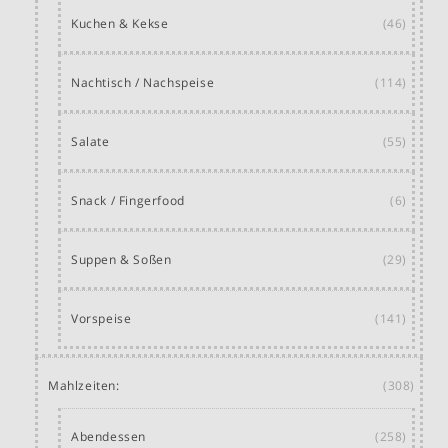
Kuchen & Kekse
(46)
Nachtisch / Nachspeise
(114)
Salate
(55)
Snack / Fingerfood
(6)
Suppen & Soßen
(29)
Vorspeise
(141)
Mahlzeiten:
(308)
Abendessen
(258)