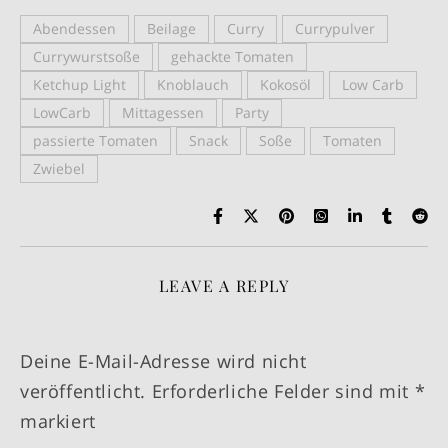
Abendessen
Beilage
Curry
Currypulver
Currywurstsoße
gehackte Tomaten
Ketchup Light
Knoblauch
Kokosöl
Low Carb
LowCarb
Mittagessen
Party
passierte Tomaten
Snack
Soße
Tomaten
Zwiebel
LEAVE A REPLY
Deine E-Mail-Adresse wird nicht
veröffentlicht.
Erforderliche Felder sind mit
*
markiert