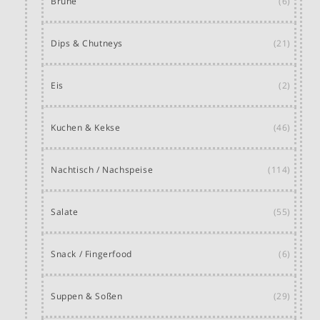
Brühe
(6)
Dips & Chutneys
(21)
Eis
(2)
Kuchen & Kekse
(46)
Nachtisch / Nachspeise
(114)
Salate
(55)
Snack / Fingerfood
(6)
Suppen & Soßen
(29)