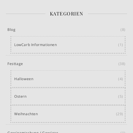
KATEGORIEN
Blog
(8)
LowCarb Informationen
(1)
Festtage
(38)
Halloween
(4)
Ostern
(5)
Weihnachten
(29)
Gewürzmischung / Gewürze
(1)