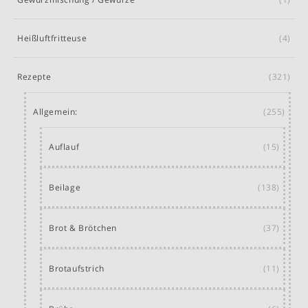
Heißluftfritteuse
(4)
Rezepte
(321)
Allgemein:
(255)
Auflauf
(15)
Beilage
(138)
Brot & Brötchen
(37)
Brotaufstrich
(11)