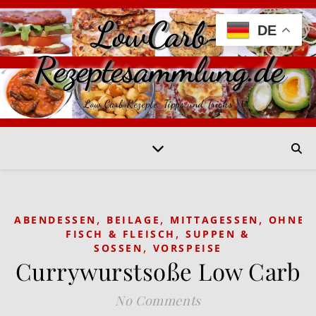
LowCarb-
DE
Rezeptesammlung.de
Low Carb Rezepte, Tipps und Tricks
,
,
,
ABENDESSEN
BEILAGE
MITTAGESSEN
OHNE
,
FISCH & FLEISCH
SUPPEN &
,
SOSSEN
VORSPEISE
Currywurstsoße Low Carb
No Comments