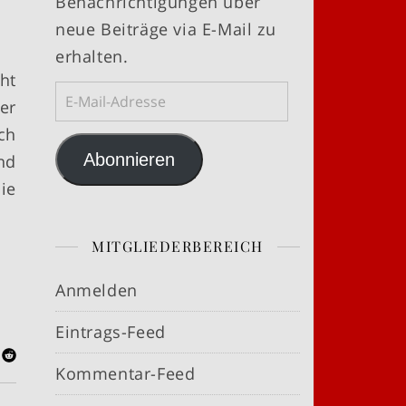
Benachrichtigungen über
neue Beiträge via E-Mail zu
erhalten.
ht
E-Mail-Adresse
er
ch
Abonnieren
nd
ie
MITGLIEDERBEREICH
Anmelden
Eintrags-Feed
Kommentar-Feed