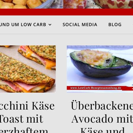
UND UM LOW CARB
SOCIAL MEDIA
BLOG
cchini Käse
Überbacken
Toast mit
Avocado mi
erzhaftem
Käse und