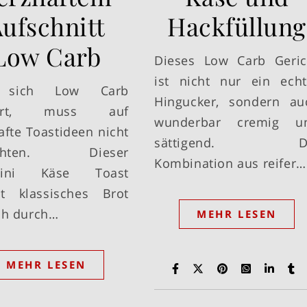
ufschnitt
Hackfüllung
Low Carb
Dieses Low Carb Geric
ist nicht nur ein echt
 sich Low Carb
Hingucker, sondern au
ährt, muss auf
wunderbar cremig u
afte Toastideen nicht
sättigend. D
zichten. Dieser
Kombination aus reifer…
hini Käse Toast
zt klassisches Brot
ch durch…
MEHR LESEN
MEHR LESEN