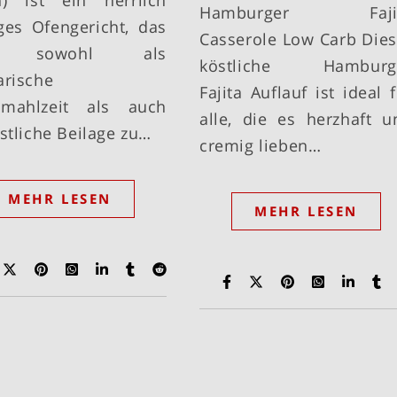
n) ist ein herrlich
Hamburger Faji
ges Ofengericht, das
Casserole Low Carb Dies
h sowohl als
köstliche Hamburg
arische
Fajita Auflauf ist ideal 
tmahlzeit als auch
alle, die es herzhaft u
östliche Beilage zu…
cremig lieben…
MEHR LESEN
MEHR LESEN