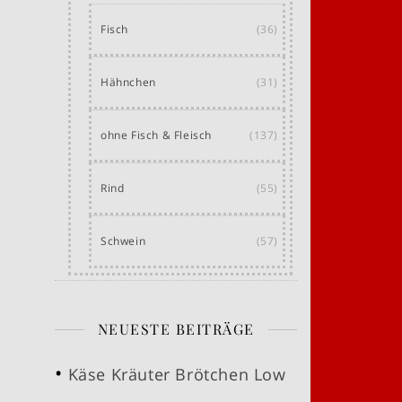
Fisch
(36)
Hähnchen
(31)
ohne Fisch & Fleisch
(137)
Rind
(55)
Schwein
(57)
NEUESTE BEITRÄGE
Käse Kräuter Brötchen Low