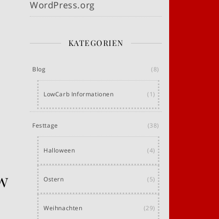
WordPress.org
KATEGORIEN
Blog
(8)
LowCarb Informationen
(1)
Festtage
(38)
Halloween
(4)
w
Ostern
(5)
Weihnachten
(29)