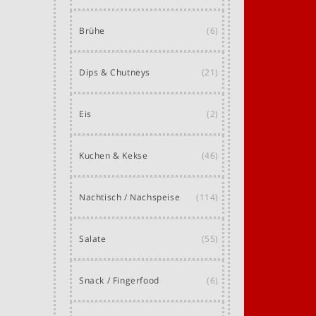
Brühe
(6)
Dips & Chutneys
(21)
Eis
(2)
Kuchen & Kekse
(46)
Nachtisch / Nachspeise
(114)
Salate
(55)
Snack / Fingerfood
(6)