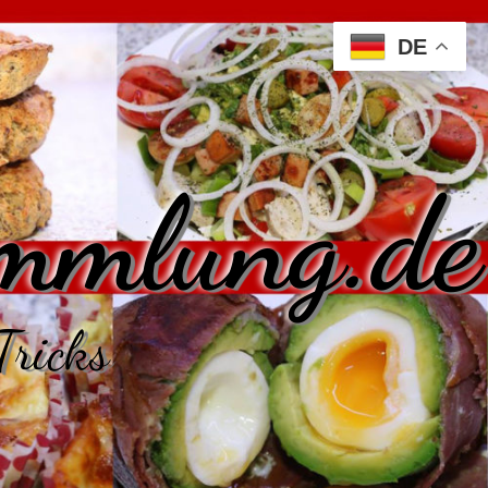
DE
mmlung.de
Tricks