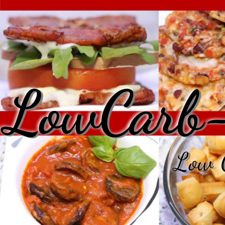
LowCarb-
Low C