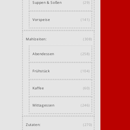
Suppen & Soßen
(29)
Vorspeise
(141)
Mahlzeiten:
(308)
Abendessen
(258)
Frühstück
(104)
Kaffee
(60)
Mittagessen
(246)
Zutaten:
(270)