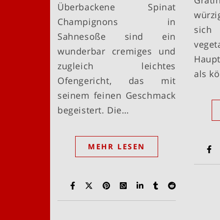
Grati
Überbackene Spinat
würzi
Champignons in
sic
Sahnesoße sind ein
veget
wunderbar cremiges und
Haup
zugleich leichtes
als k
Ofengericht, das mit
seinem feinen Geschmack
begeistert. Die…
MEHR LESEN