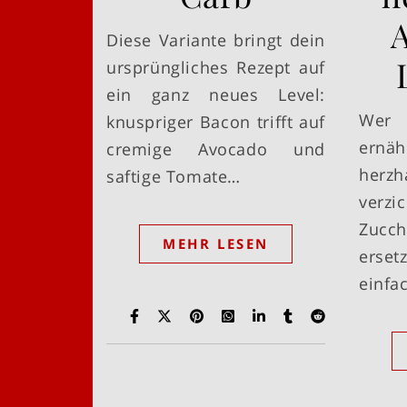
A
Diese Variante bringt dein
ursprüngliches Rezept auf
ein ganz neues Level:
Wer
knuspriger Bacon trifft auf
ern
cremige Avocado und
herzh
saftige Tomate…
ver
Zucc
MEHR LESEN
erset
einfa