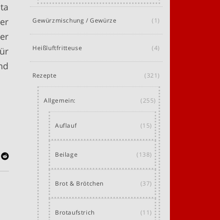
ta
er
Gewürzmischung / Gewürze
(1)
er
Heißluftfritteuse
(4)
für
nd
Rezepte
(321)
Allgemein:
(255)
Auflauf
(15)
Beilage
(138)
Brot & Brötchen
(37)
Brotaufstrich
(11)