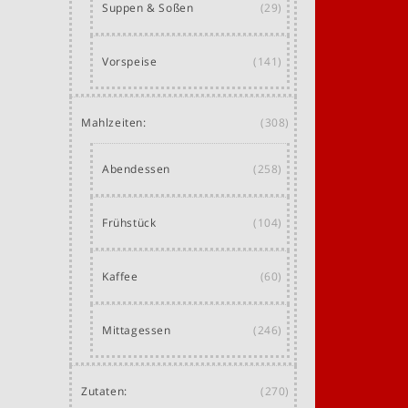
Suppen & Soßen
(29)
Vorspeise
(141)
Mahlzeiten:
(308)
Abendessen
(258)
Frühstück
(104)
Kaffee
(60)
Mittagessen
(246)
Zutaten:
(270)