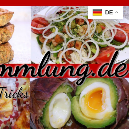
DE
mmlung.de
Tricks