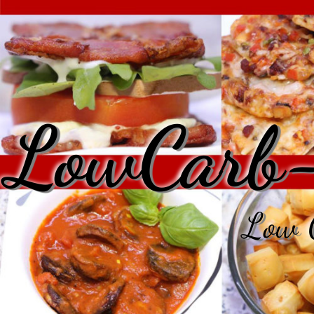
LowCarb-
Low C