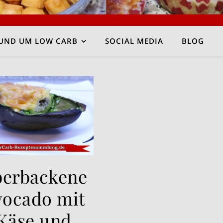
UND UM LOW CARB
SOCIAL MEDIA
BLOG
erbackene
vocado mit
Käse und