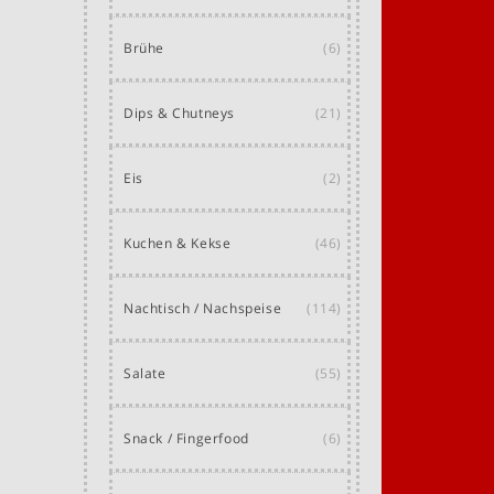
Brühe
(6)
Dips & Chutneys
(21)
Eis
(2)
Kuchen & Kekse
(46)
Nachtisch / Nachspeise
(114)
Salate
(55)
Snack / Fingerfood
(6)