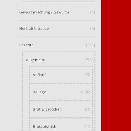
Gewürzmischung / Gewürze
(1)
Heißluftfritteuse
(4)
Rezepte
(321)
Allgemein:
(255)
Auflauf
(15)
Beilage
(138)
Brot & Brötchen
(37)
Brotaufstrich
(11)