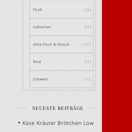
Fisch
(36)
Hähnchen
(31)
ohne Fisch & Fleisch
(137)
Rind
(55)
Schwein
(57)
NEUESTE BEITRÄGE
Käse Kräuter Brötchen Low