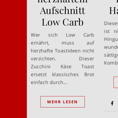
Aufschnitt
H
Low Carb
Diese
ist n
Wer sich Low Carb
Hingu
ernährt, muss auf
wund
herzhafte Toastideen nicht
sät
verzichten. Dieser
Kombi
Zucchini Käse Toast
ersetzt klassisches Brot
einfach durch…
MEHR LESEN