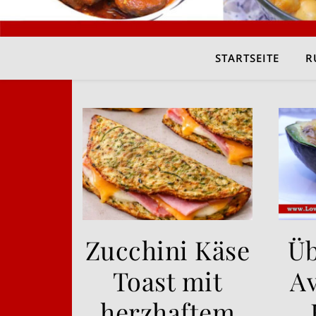
STARTSEITE
R
Zucchini Käse
Üb
Toast mit
A
herzhaftem