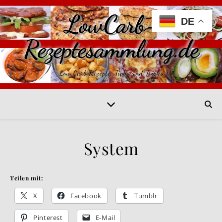
LowCarb-
DE
Rezeptesammlung.de
Low Carb Rezepte, Tipps und Tricks
System
Teilen mit:
X
Facebook
Tumblr
Pinterest
E-Mail