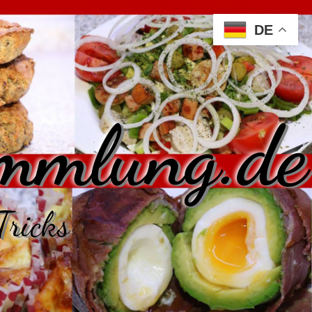
DE
mmlung.de
Tricks