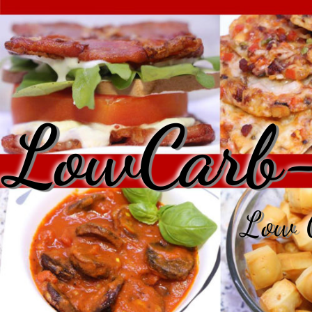
LowCarb-
Low C