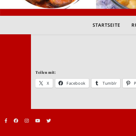
STARTSEITE
R
Teilen mit:
X
Facebook
Tumblr
P