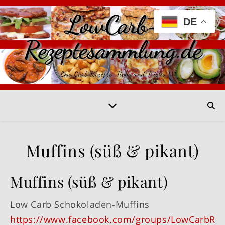
LowCarb-
DE
Rezeptesammlung.de
Low Carb Rezepte, Tipps und Tricks
Muffins (süß & pikant)
Muffins (süß & pikant)
Low Carb Schokoladen-Muffins
https://www.facebook.com/groups/LowCarbRe